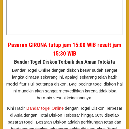
Pasaran GIRONA tutup jam 15:00 WIB result jam
15:30 WIB
Bandar Togel Diskon Terbaik dan Aman Totokita
Bandar Togel Online dengan diskon besar sudah sangat
langka dimasa sekarang ini, apalagi sekarang telah hadir
model fitur Full bet tanpa diskon. Bagi pecinta togel diskon hal
ini mungkin akan sangat menyedihkan karena tidak bisa
bermain sesuai keinginannya.
Kini Hadir
Bandar togel Online
dengan Togel Diskon Terbesar
di Asia dengan Total Diskon Terbesar hingga 66% disetiap
pasaran togel. Besaran Diskon adalah perhitungan tetap dan
berdasarkan tingkat kebesaran saldo didalam akun Togel.