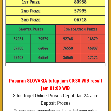
Pasaran SLOVAKIA tutup jam 00:30 WIB result
jam 01:00 WIB
Situs togel Online Proses Cepat dan 24 Jam
Deposit Proses
Proses cepat merupakan salah satu hal yang paling