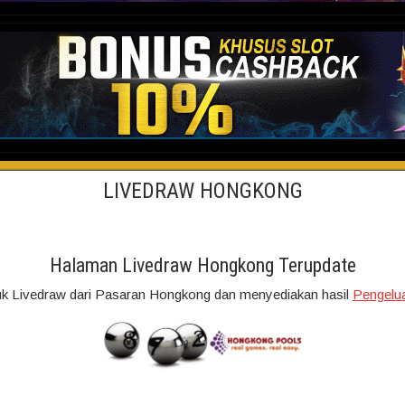
LIVEDRAW HONGKONG
Halaman Livedraw Hongkong Terupdate
uk Livedraw dari Pasaran Hongkong dan menyediakan hasil
Pengelu