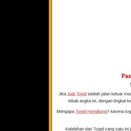
Pas
Jika
Judi Togel
adalah jalan keluar 
tebak angka ini, dengan tingkat
Mengapa
Togel Hongkong
? karena tog
Kelebihan dari Togel yang satu in