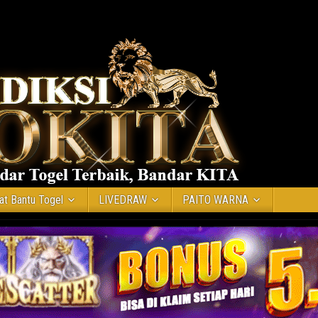
at Bantu Togel
LIVEDRAW
PAITO WARNA