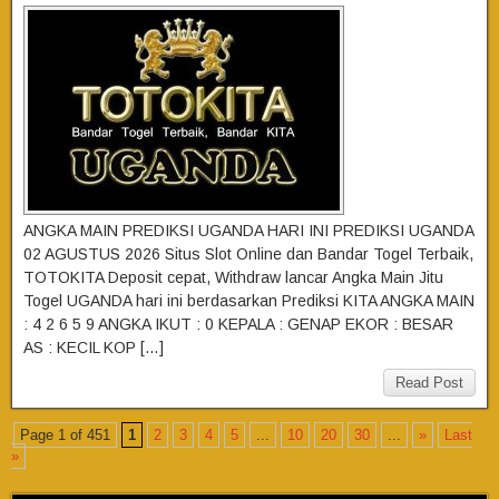
ANGKA MAIN PREDIKSI UGANDA HARI INI PREDIKSI UGANDA
02 AGUSTUS 2026 Situs Slot Online dan Bandar Togel Terbaik,
TOTOKITA Deposit cepat, Withdraw lancar Angka Main Jitu
Togel UGANDA hari ini berdasarkan Prediksi KITA ANGKA MAIN
: 4 2 6 5 9 ANGKA IKUT : 0 KEPALA : GENAP EKOR : BESAR
AS : KECIL KOP […]
Read Post
Page 1 of 451
1
2
3
4
5
...
10
20
30
...
»
Last
»