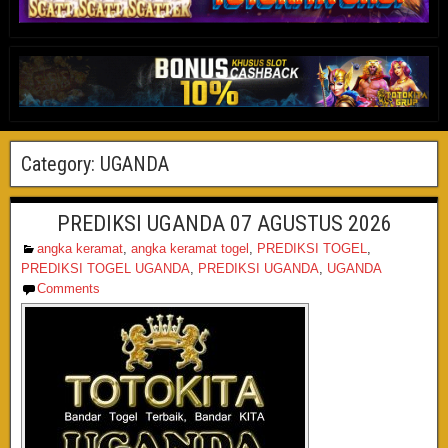
Category:
UGANDA
PREDIKSI UGANDA 07 AGUSTUS 2026
angka keramat
,
angka keramat togel
,
PREDIKSI TOGEL
,
PREDIKSI TOGEL UGANDA
,
PREDIKSI UGANDA
,
UGANDA
Comments