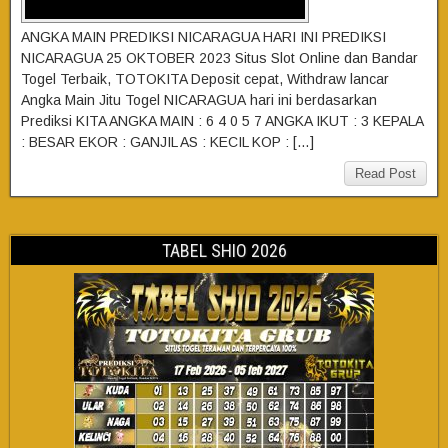
ANGKA MAIN PREDIKSI NICARAGUA HARI INI PREDIKSI
NICARAGUA 25 OKTOBER 2023 Situs Slot Online dan Bandar
Togel Terbaik, TOTOKITA Deposit cepat, Withdraw lancar
Angka Main Jitu Togel NICARAGUA hari ini berdasarkan
Prediksi KITA ANGKA MAIN : 6 4 0 5 7 ANGKA IKUT : 3 KEPALA
: BESAR EKOR : GANJIL AS : KECIL KOP : […]
Read Post
TABEL SHIO 2026