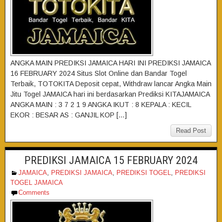
ANGKA MAIN PREDIKSI JAMAICA HARI INI PREDIKSI JAMAICA
16 FEBRUARY 2024 Situs Slot Online dan Bandar Togel
Terbaik, TOTOKITA Deposit cepat, Withdraw lancar Angka Main
Jitu Togel JAMAICA hari ini berdasarkan Prediksi KITAJAMAICA
ANGKA MAIN : 3 7 2 1 9 ANGKA IKUT : 8 KEPALA : KECIL
EKOR : BESAR AS : GANJIL KOP […]
Read Post
PREDIKSI JAMAICA 15 FEBRUARY 2024
JAMAICA
,
PREDIKSI JAMAICA
,
PREDIKSI TOGEL
,
PREDIKSI
TOGEL JAMAICA
Comments