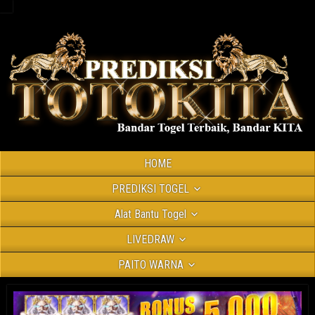
HOME
PREDIKSI TOGEL
Alat Bantu Togel
LIVEDRAW
PAITO WARNA