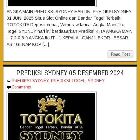
ANGKA MAIN PREDIKSI SYDNEY HARI INI PREDIKSI SYDNEY
01 JUNI 2025 Situs Slot Online dan Bandar Togel Terbaik,
TOTOKITA Deposit cepat, Withdraw lancar Angka Main Jitu
Togel SYDNEY hari ini berdasarkan Prediksi KITA ANGKA MAIN
: 7 2 0 5 9 ANGKA IKUT : 1 KEPALA : GANJIL EKOR : BESAR
AS : GENAP KOP […]
Read Post
PREDIKSI SYDNEY 05 DESEMBER 2024
PREDIKSI SYDNEY
,
PREDIKSI TOGEL
,
SYDNEY
Comments