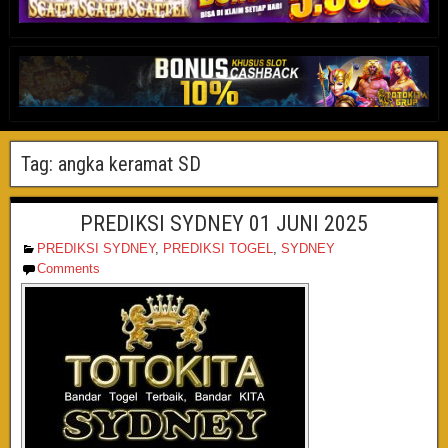
Tag:
angka keramat SD
PREDIKSI SYDNEY 01 JUNI 2025
PREDIKSI SYDNEY
,
PREDIKSI TOGEL
,
SYDNEY
Comments