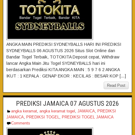
ANGKA MAIN PREDIKSI SYDNEYBALLS HARI INI PREDIKSI
SYDNEYBALLS 06 AGUSTUS 2026 Situs Slot Online dan
Bandar Togel Terbaik, TOTOKITA Deposit cepat, Withdraw
lancar Angka Main Jitu Togel SYDNEYBALLS hari ini
berdasarkan Prediksi KITA ANGKA MAIN : 5 9 7 6 2 ANGKA
IKUT : 1 KEPALA : GENAP EKOR : KECIL AS : BESAR KOP […]
Read Post
PREDIKSI JAMAICA 07 AGUSTUS 2026
angka keramat
,
angka keramat togel
,
JAMAICA
,
PREDIKSI
JAMAICA
,
PREDIKSI TOGEL
,
PREDIKSI TOGEL JAMAICA
Comments