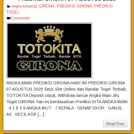
angka keramat
,
GIRONA
,
PREDIKSI GIRONA
,
PREDIKSI
TOGEL
Comments
ANGKA MAIN PREDIKSI GIRONA HARI INI PREDIKSI GIRONA
07 AGUSTUS 2026 Situs Slot Online dan Bandar Togel Terbaik,
TOTOKITA Deposit cepat, Withdraw lancar Angka Main Jitu
Togel GIRONA hari ini berdasarkan Prediksi KITA ANGKA MAIN
: 4 1 8 3 9 ANGKA IKUT : 7 KEPALA : GENAP EKOR : GANJIL
AS : KECIL KOP […]
Read Post