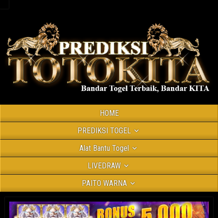
HOME
PREDIKSI TOGEL
Alat Bantu Togel
LIVEDRAW
PAITO WARNA