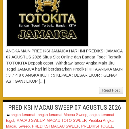
ANGKA MAIN PREDIKSI JAMAICA HARI INI PREDIKSI JAMAICA
07 AGUSTUS 2026 Situs Slot Online dan Bandar Togel Terbaik,
TOTOKITA Deposit cepat, Withdraw lancar Angka Main Jitu
Togel JAMAICA hari ini berdasarkan Prediksi KITA ANGKA MAIN
: 3 7 4 8 6 ANGKA IKUT : 5 KEPALA : BESAR EKOR : GENAP
AS : GANJIL KOP […]
Read Post
PREDIKSI MACAU SWEEP 07 AGUSTUS 2026
angka keramat
,
angka keramat Macau Sweep
,
angka keramat
togel
,
MACAU SWEEP
,
MACAU TOTO SWEEP
,
Prediksi Angka
Macau Sweep
,
PREDIKSI MACAU SWEEP
,
PREDIKSI TOGEL
,