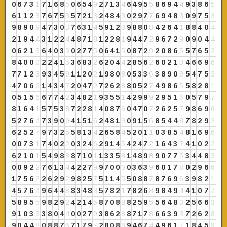
0
6
7
3
1
7
1
6
8
5
0
6
5
4
9
2
7
1
3
4
6
4
9
5
5
8
6
9
4
4
9
3
8
6
5
6
1
1
2
3
7
6
7
5
3
5
7
2
1
3
2
4
8
4
3
0
2
9
7
7
6
9
4
8
3
0
9
7
5
3
9
8
9
0
9
4
7
3
0
3
7
6
3
1
4
5
9
1
2
3
9
8
8
0
8
4
2
6
4
1
8
8
4
0
4
2
1
9
4
4
3
1
2
2
4
4
8
7
1
8
1
2
2
8
1
9
4
4
7
2
9
6
7
2
9
0
9
0
4
4
0
6
2
1
3
6
4
0
3
3
0
2
7
7
5
0
6
4
1
5
0
8
7
2
9
2
0
8
6
5
5
7
6
5
2
8
4
0
0
0
2
2
4
1
5
3
6
8
3
2
6
2
0
4
4
2
8
5
6
2
6
0
2
1
3
4
6
6
9
6
7
7
1
2
3
9
3
4
5
9
1
1
2
0
2
1
9
8
0
8
0
5
3
3
6
3
8
9
0
9
5
4
7
5
3
4
7
0
6
6
1
4
3
4
7
2
0
4
7
2
7
2
6
2
8
8
0
5
2
7
4
9
8
6
5
5
8
2
8
1
0
5
1
5
6
6
7
7
4
2
3
4
8
2
1
9
3
5
5
1
4
2
9
9
9
2
9
5
1
6
0
5
7
9
7
8
1
6
4
1
5
7
5
3
8
7
2
2
8
1
4
0
8
7
6
0
4
7
0
7
2
6
2
5
7
9
8
6
9
6
5
2
7
6
4
7
3
9
0
9
4
1
5
1
6
2
4
8
1
9
0
9
1
5
6
8
5
4
4
8
7
8
2
9
2
6
2
5
2
7
9
7
3
2
5
5
8
1
3
4
2
6
5
8
4
5
2
0
1
1
0
3
8
5
4
8
1
6
9
6
0
0
7
3
1
7
4
0
2
2
0
3
2
4
6
2
9
1
4
5
4
2
4
7
2
1
6
4
3
7
4
1
0
2
2
6
2
1
0
1
5
4
9
8
8
8
7
1
0
1
1
3
3
5
8
1
4
8
9
8
9
0
7
7
5
3
4
4
8
3
0
0
9
2
2
7
6
1
3
4
4
2
2
7
9
9
7
0
0
0
0
3
6
3
9
6
0
1
7
8
0
2
9
6
6
1
7
5
6
2
2
6
2
9
2
9
8
2
5
7
5
1
1
4
5
5
0
8
8
7
8
7
6
9
6
3
9
8
2
1
4
5
7
6
4
9
6
4
4
8
8
3
4
8
3
5
7
8
2
1
7
8
2
6
8
9
8
4
9
4
4
1
0
7
7
5
8
9
5
5
9
8
2
9
2
4
2
1
4
5
8
7
0
8
8
8
2
5
9
5
5
6
4
8
3
2
5
6
6
3
9
1
0
3
3
3
8
0
4
4
0
0
2
7
9
3
8
6
2
8
8
7
1
7
8
6
6
3
9
3
7
2
6
2
8
9
0
4
4
8
0
8
8
7
6
7
1
7
9
7
2
8
0
8
8
9
4
6
7
4
4
9
6
1
7
1
8
4
5
9