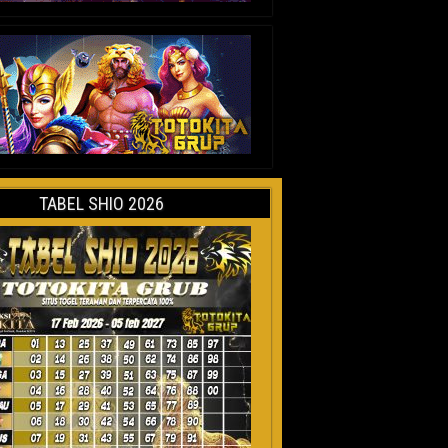
TABEL SHIO 2026