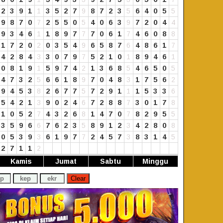
2
3
9
1
1
3
5
2
7
9
8
7
2
3
5
6
4
0
5
5
9
8
7
0
7
2
5
5
0
5
4
0
6
3
9
7
2
0
4
4
9
3
4
6
1
1
8
9
7
7
7
0
6
1
7
4
6
0
8
8
1
7
2
0
2
0
3
5
4
9
6
5
8
7
6
4
8
6
1
7
4
2
8
4
3
3
0
7
9
7
5
2
1
0
1
8
9
4
6
1
0
8
1
9
1
5
9
7
4
2
1
3
6
8
5
4
6
5
0
5
4
7
3
2
5
6
6
1
8
9
7
0
4
8
3
1
7
5
6
2
9
4
5
3
8
2
6
7
7
5
7
2
9
1
1
1
5
3
3
6
5
4
2
1
3
9
0
2
4
6
7
2
8
8
7
3
0
1
7
8
1
0
5
2
7
4
3
2
6
8
1
4
7
0
7
8
2
9
5
5
3
5
9
6
6
7
6
2
3
5
8
9
1
2
3
4
2
8
0
8
0
5
3
9
3
6
1
9
7
7
2
4
5
7
3
8
3
1
4
5
2
7
1
1
2
Kamis
Jumat
Sabtu
Minggu