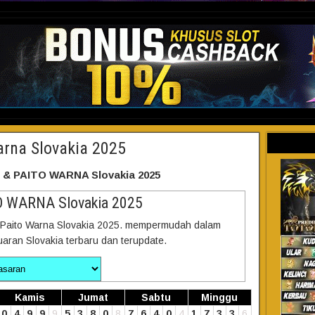
arna Slovakia 2025
 &
PAITO WARNA Slovakia 2025
 WARNA Slovakia 2025
Paito Warna Slovakia 2025. mempermudah dalam
aran Slovakia terbaru dan terupdate.
Kamis
Jumat
Sabtu
Minggu
0
4
9
9
9
5
3
8
0
8
7
6
4
0
4
1
7
3
3
6