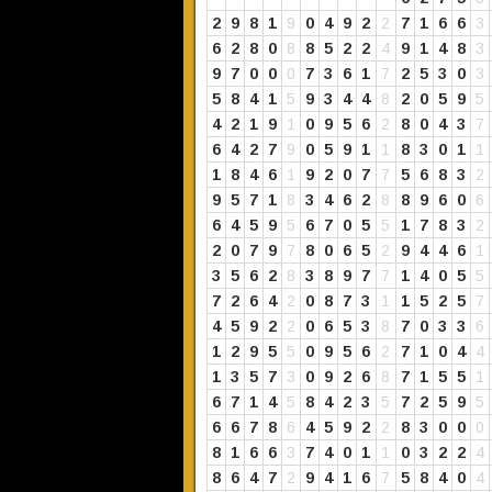
2
9
8
1
9
0
4
9
2
2
7
1
6
6
3
6
2
8
0
8
8
5
2
2
4
9
1
4
8
3
9
7
0
0
0
7
3
6
1
7
2
5
3
0
3
5
8
4
1
5
9
3
4
4
8
2
0
5
9
5
4
2
1
9
1
0
9
5
6
2
8
0
4
3
7
6
4
2
7
9
0
5
9
1
1
8
3
0
1
1
1
8
4
6
1
9
2
0
7
7
5
6
8
3
2
9
5
7
1
8
3
4
6
2
8
8
9
6
0
6
6
4
5
9
5
6
7
0
5
5
1
7
8
3
2
2
0
7
9
7
8
0
6
5
2
9
4
4
6
1
3
5
6
2
8
3
8
9
7
7
1
4
0
5
5
7
2
6
4
2
0
8
7
3
1
1
5
2
5
7
4
5
9
2
2
0
6
5
3
8
7
0
3
3
6
1
2
9
5
5
0
9
5
6
2
7
1
0
4
4
1
3
5
7
3
0
9
2
6
8
7
1
5
5
1
6
7
1
4
5
8
4
2
3
5
7
2
5
9
5
6
6
7
8
6
4
5
9
2
2
8
3
0
0
0
8
1
6
6
3
7
4
0
1
1
0
3
2
2
4
8
6
4
7
2
9
4
1
6
7
5
8
4
0
4