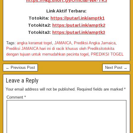
https://f4qj.short.gy/Official-WA-TK3
Link Aktif Terbaru:
Totokita:
https://putarl.ink/amptk1
Totokita2:
https:/putarl.ink/amptk2
Totokita3:
https:/putarl.ink/amptk3
Tags:
angka keramat togel
,
JAMAICA
,
Prediksi Angka Jamaica
,
Prediksi JAMAICA hari ini di racik khusus oleh Prediksitotokita
dengan tujuan untuk memudahkan pecinta togel
,
PREDIKSI TOGEL
← Previous Post
Next Post →
Leave a Reply
Your email address will not be published.
Required fields are marked
*
Comment
*