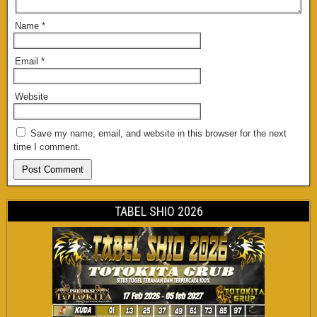
Name
*
Email
*
Website
Save my name, email, and website in this browser for the next
time I comment.
TABEL SHIO 2026