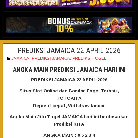
PREDIKSI JAMAICA 22 APRIL 2026
JAMAICA
,
PREDIKSI JAMAICA
,
PREDIKSI TOGEL
ANGKA MAIN PREDIKSI JAMAICA HARI INI
PREDIKSI JAMAICA 22 APRIL 2026
Situs Slot Online dan Bandar Togel Terbaik,
TOTOKITA
Deposit cepat, Withdraw lancar
Angka Main Jitu Togel JAMAICA hari ini berdasarkan
Prediksi KITA
ANGKA MAIN : 9 5 2 3 4