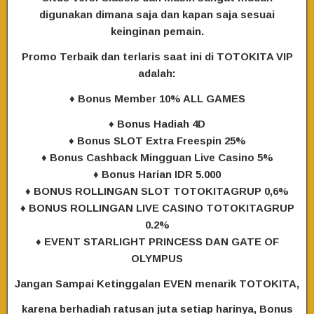
digunakan dimana saja dan kapan saja sesuai
keinginan pemain.
Promo Terbaik dan terlaris saat ini di TOTOKITA VIP
adalah:
♦ Bonus Member 10% ALL GAMES
♦ Bonus Hadiah 4D
♦ Bonus SLOT Extra Freespin 25%
♦ Bonus Cashback Mingguan Live Casino 5%
♦ Bonus Harian IDR 5.000
♦ BONUS ROLLINGAN SLOT TOTOKITAGRUP 0,6%
♦ BONUS ROLLINGAN LIVE CASINO TOTOKITAGRUP
0.2%
♦️ EVENT STARLIGHT PRINCESS DAN GATE OF
OLYMPUS
Jangan Sampai Ketinggalan EVEN menarik TOTOKITA,
karena berhadiah ratusan juta setiap harinya, Bonus