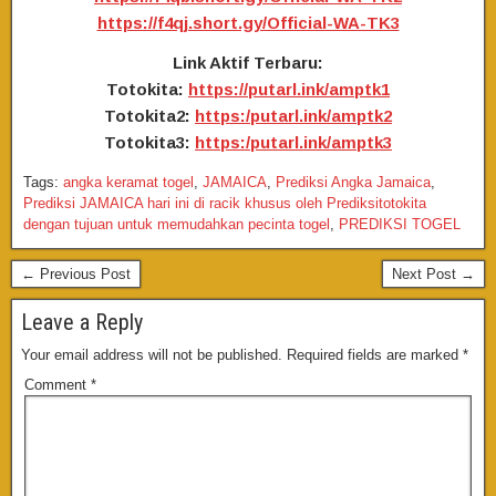
https://f4qj.short.gy/Official-WA-TK3
Link Aktif Terbaru:
Totokita:
https://putarl.ink/amptk1
Totokita2:
https:/putarl.ink/amptk2
Totokita3:
https:/putarl.ink/amptk3
Tags:
angka keramat togel
,
JAMAICA
,
Prediksi Angka Jamaica
,
Prediksi JAMAICA hari ini di racik khusus oleh Prediksitotokita
dengan tujuan untuk memudahkan pecinta togel
,
PREDIKSI TOGEL
← Previous Post
Next Post →
Leave a Reply
Your email address will not be published.
Required fields are marked
*
Comment
*