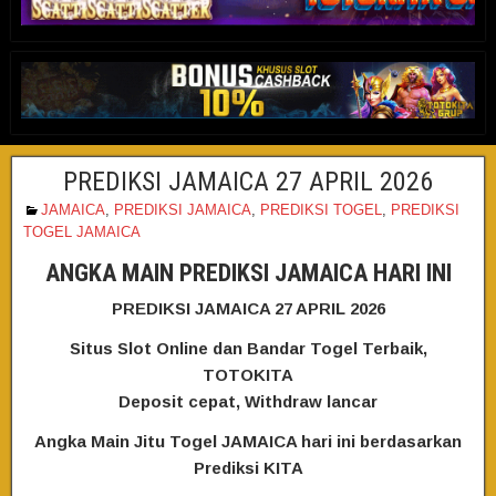
PREDIKSI JAMAICA 27 APRIL 2026
JAMAICA
,
PREDIKSI JAMAICA
,
PREDIKSI TOGEL
,
PREDIKSI
TOGEL JAMAICA
ANGKA MAIN PREDIKSI JAMAICA HARI INI
PREDIKSI JAMAICA 27 APRIL 2026
Situs Slot Online dan Bandar Togel Terbaik,
TOTOKITA
Deposit cepat, Withdraw lancar
Angka Main Jitu Togel JAMAICA hari ini berdasarkan
Prediksi KITA