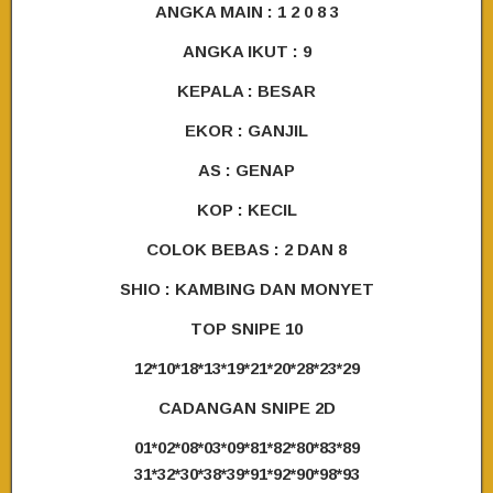
ANGKA MAIN : 1 2 0 8 3
ANGKA IKUT : 9
KEPALA : BESAR
EKOR : GANJIL
AS : GENAP
KOP : KECIL
COLOK BEBAS : 2 DAN 8
SHIO : KAMBING DAN MONYET
TOP SNIPE 10
12*10*18*13*19*21*20*28*23*29
CADANGAN SNIPE 2D
01*02*08*03*09*81*82*80*83*89
31*32*30*38*39*91*92*90*98*93