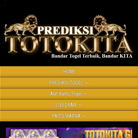
HOME
PREDIKSI TOGEL
Alat Bantu Togel
LIVEDRAW
PAITO WARNA