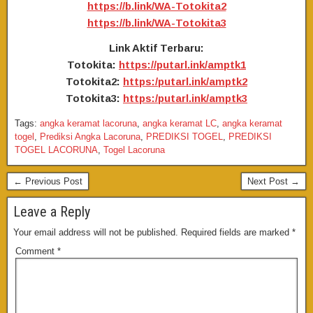
https://b.link/WA-Totokita2
https://b.link/WA-Totokita3
Link Aktif Terbaru:
Totokita:
https://putarl.ink/amptk1
Totokita2:
https:/putarl.ink/amptk2
Totokita3:
https:/putarl.ink/amptk3
Tags:
angka keramat lacoruna
,
angka keramat LC
,
angka keramat
togel
,
Prediksi Angka Lacoruna
,
PREDIKSI TOGEL
,
PREDIKSI
TOGEL LACORUNA
,
Togel Lacoruna
← Previous Post
Next Post →
Leave a Reply
Your email address will not be published.
Required fields are marked
*
Comment
*