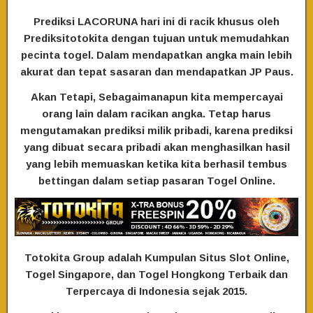
Prediksi LACORUNA hari ini di racik khusus oleh
Prediksitotokita dengan tujuan untuk memudahkan
pecinta togel. Dalam mendapatkan angka main lebih
akurat dan tepat sasaran dan mendapatkan JP Paus.
Akan Tetapi, Sebagaimanapun kita mempercayai
orang lain dalam racikan angka. Tetap harus
mengutamakan prediksi milik pribadi, karena prediksi
yang dibuat secara pribadi akan menghasilkan hasil
yang lebih memuaskan ketika kita berhasil tembus
bettingan dalam setiap pasaran Togel Online.
Totokita Group adalah Kumpulan Situs Slot Online,
Togel Singapore, dan Togel Hongkong Terbaik dan
Terpercaya di Indonesia sejak 2015.