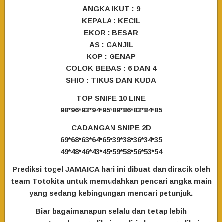
ANGKA IKUT : 9
KEPALA : KECIL
EKOR : BESAR
AS : GANJIL
KOP : GENAP
COLOK BEBAS : 6 DAN 4
SHIO : TIKUS DAN KUDA
TOP SNIPE 10 LINE
98*96*93*94*95*89*86*83*84*85
CADANGAN SNIPE 2D
69*68*63*64*65*39*38*36*34*35
49*48*46*43*45*59*58*56*53*54
Prediksi togel JAMAICA hari ini dibuat dan diracik oleh
team Totokita untuk memudahkan pencari angka main
yang sedang kebingungan mencari petunjuk.
Biar bagaimanapun selalu dan tetap lebih