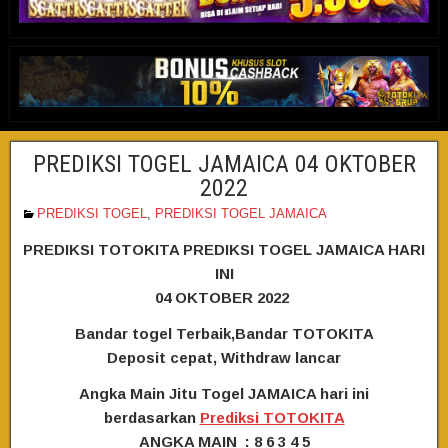
PREDIKSI TOGEL JAMAICA 04 OKTOBER
2022
PREDIKSI TOGEL
,
PREDIKSI TOGEL JAMAICA
PREDIKSI TOTOKITA PREDIKSI TOGEL JAMAICA HARI
INI
04 OKTOBER 2022
Bandar togel Terbaik,Bandar TOTOKITA
Deposit cepat, Withdraw lancar
Angka Main Jitu Togel JAMAICA hari ini
berdasarkan
Prediksi TOTOKITA
ANGKA MAIN : 8 6 3 4 5