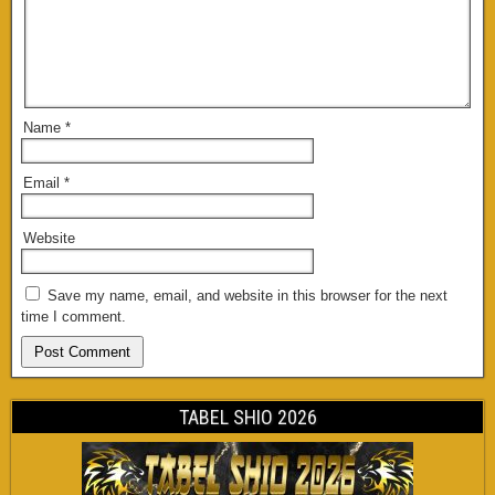
Name
*
Email
*
Website
Save my name, email, and website in this browser for the next
time I comment.
TABEL SHIO 2026