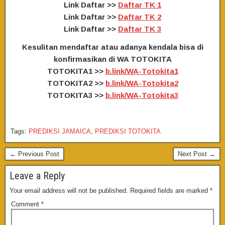
Link Daftar >>
Daftar TK 1
Link Daftar >>
Daftar TK 2
Link Daftar >>
Daftar TK 3
Kesulitan mendaftar atau adanya kendala bisa di
konfirmasikan di WA TOTOKITA
TOTOKITA1 >>
b.link/WA-Totokita1
TOTOKITA2 >>
b.link/WA-Totokita2
TOTOKITA3 >>
b.link/WA-Totokita3
Tags:
PREDIKSI JAMAICA
,
PREDIKSI TOTOKITA
← Previous Post
Next Post →
Leave a Reply
Your email address will not be published.
Required fields are marked
*
Comment
*