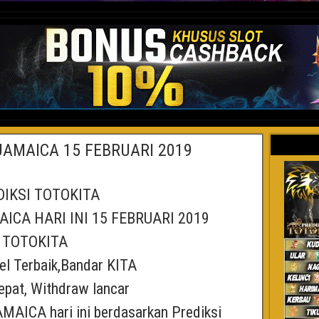
JAMAICA 15 FEBRUARI 2019
DIKSI TOTOKITA
ICA HARI INI 15 FEBRUARI 2019
TOTOKITA
el Terbaik,Bandar KITA
epat, Withdraw lancar
MAICA hari ini berdasarkan Prediksi