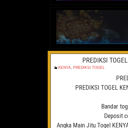
PREDIKSI TOGEL
KENYA
,
PREDIKSI TOGEL
PRE
PREDIKSI TOGEL KEN
Bandar tog
Deposit c
Angka Main Jitu Togel KENYA