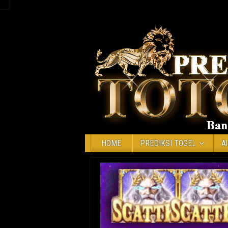
HOME
PREDIKSI TOGEL
Al