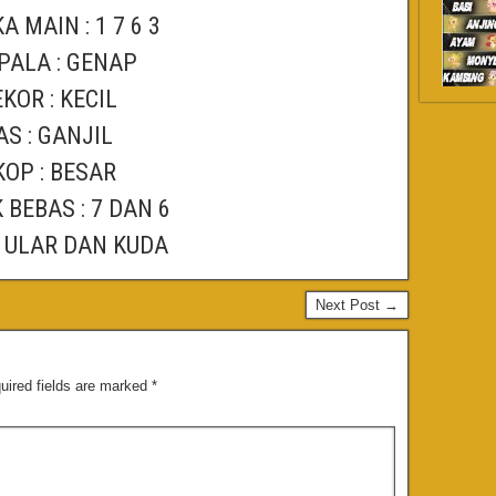
A MAIN : 1 7 6 3
PALA : GENAP
EKOR : KECIL
AS : GANJIL
KOP : BESAR
 BEBAS : 7 DAN 6
: ULAR DAN KUDA
Next Post →
uired fields are marked
*