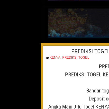
PREDIKSI TOGE
KENYA
,
PREDIKSI TOGEL
PRE
PREDIKSI TOGEL KE
Bandar tog
Deposit c
Angka Main Jitu Togel KENYA