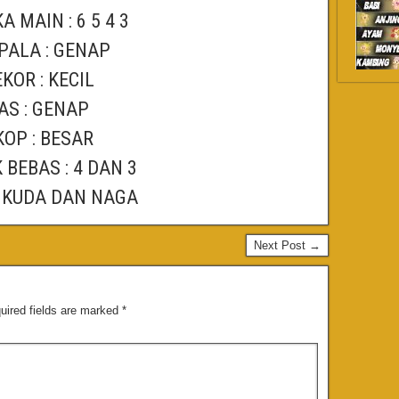
A MAIN : 6 5 4 3
PALA : GENAP
EKOR : KECIL
AS : GENAP
KOP : BESAR
 BEBAS : 4 DAN 3
: KUDA DAN NAGA
Next Post →
uired fields are marked
*