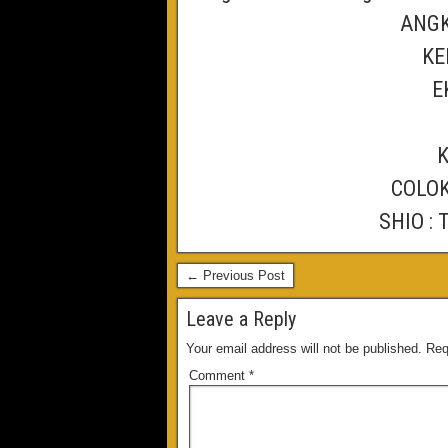
ANGK
KE
E
K
COLOK
SHIO :
← Previous Post
Leave a Reply
Your email address will not be published.
Req
Comment
*