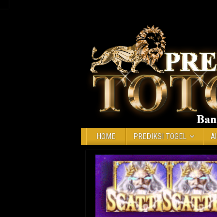
HOME
PREDIKSI TOGEL
Al