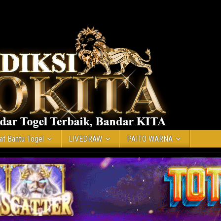
at Bantu Togel
LIVEDRAW
PAITO WARNA