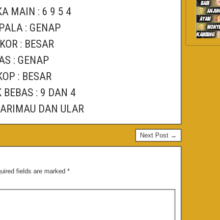
A MAIN : 6 9 5 4
PALA : GENAP
KOR : BESAR
AS : GENAP
KOP : BESAR
 BEBAS : 9 DAN 4
 HARIMAU DAN ULAR
Next Post →
uired fields are marked
*