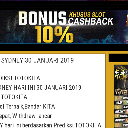
 SYDNEY 30 JANUARI 2019
DIKSI TOTOKITA
NEY HARI INI 30 JANUARI 2019
TOTOKITA
el Terbaik,Bandar KITA
epat, Withdraw lancar
 hari ini berdasarkan Prediksi TOTOKITA