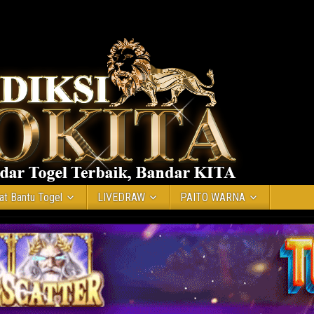
at Bantu Togel
LIVEDRAW
PAITO WARNA