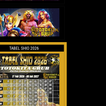
TABEL SHIO 2026