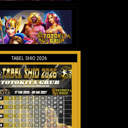
TABEL SHIO 2026