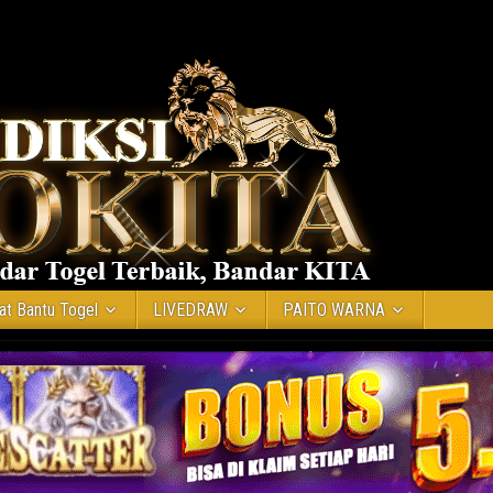
at Bantu Togel
LIVEDRAW
PAITO WARNA