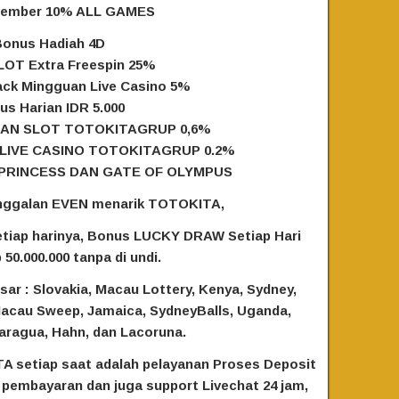
Member 10% ALL GAMES
Bonus Hadiah 4D
LOT Extra Freespin 25%
ck Mingguan Live Casino 5%
us Harian IDR 5.000
GAN SLOT TOTOKITAGRUP 0,6%
LIVE CASINO TOTOKITAGRUP 0.2%
 PRINCESS DAN GATE OF OLYMPUS
nggalan EVEN menarik TOTOKITA,
setiap harinya, Bonus LUCKY DRAW Setiap Hari
50.000.000 tanpa di undi.
ar : Slovakia, Macau Lottery, Kenya, Sydney,
Macau Sweep, Jamaica, SydneyBalls, Uganda,
aragua, Hahn, dan Lacoruna.
TA setiap saat adalah pelayanan Proses Deposit
 pembayaran dan juga support Livechat 24 jam,