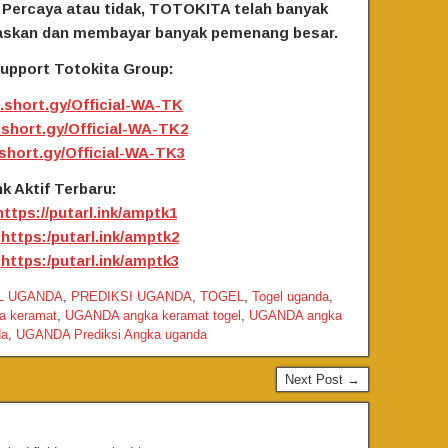
. Percaya atau tidak, TOTOKITA telah banyak
askan dan membayar banyak pemenang besar.
upport Totokita Group:
3.short.gy/Official-WA-TK
.short.gy/Official-WA-TK2
j.short.gy/Official-WA-TK3
nk Aktif Terbaru:
https://putarl.ink/amptk1
:
https:/putarl.ink/amptk2
:
https:/putarl.ink/amptk3
L UGANDA
,
PREDIKSI UGANDA
,
TOGEL
,
Togel uganda
,
 keramat
,
UGANDA angka keramat togel
,
UGANDA angka
da
,
UGANDA Prediksi Angka uganda
Next Post →