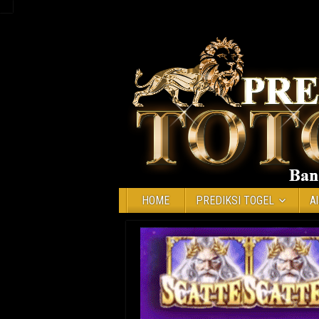
HOME
PREDIKSI TOGEL
Al