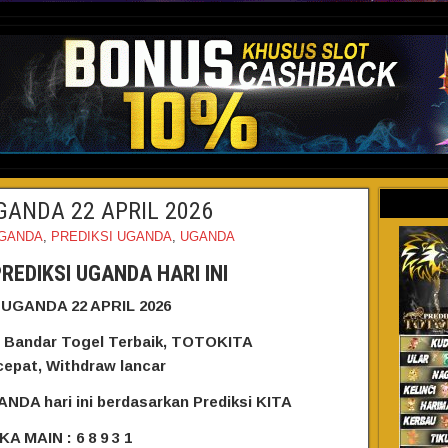
GANDA 22 APRIL 2026
UGANDA
,
PREDIKSI UGANDA
,
UGANDA
REDIKSI UGANDA HARI INI
 UGANDA 22 APRIL 2026
an Bandar Togel Terbaik, TOTOKITA
cepat, Withdraw lancar
NDA hari ini berdasarkan Prediksi KITA
A MAIN : 6 8 9 3 1