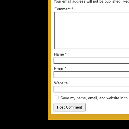
Your email address will not be published.
Req
Comment
*
Name
*
Email
*
Website
Save my name, email, and website in thi