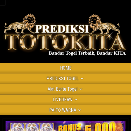
HOME
PREDIKSI TOGEL
Alat Bantu Togel
LIVEDRAW
PAITO WARNA