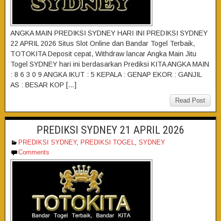
ANGKA MAIN PREDIKSI SYDNEY HARI INI PREDIKSI SYDNEY
22 APRIL 2026 Situs Slot Online dan Bandar Togel Terbaik,
TOTOKITA Deposit cepat, Withdraw lancar Angka Main Jitu
Togel SYDNEY hari ini berdasarkan Prediksi KITA ANGKA MAIN
: 8 6 3 0 9 ANGKA IKUT : 5 KEPALA : GENAP EKOR : GANJIL
AS : BESAR KOP […]
Read Post
PREDIKSI SYDNEY 21 APRIL 2026
PREDIKSI SYDNEY
,
PREDIKSI TOGEL
,
SYDNEY
Comments