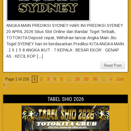
ANGKA MAIN PREDIKSI SYDNEY HARI INI PREDIKSI SYDNEY
20 APRIL 2026 Situs Slot Online dan Bandar Togel Terbaik,
TOTOKITA Deposit cepat, Withdraw lancar Angka Main Jitu
Togel SYDNEY hari ini berdasarkan Prediksi KITA ANGKA MAIN
: 2 0 1 5 8 ANGKA IKUT : 7 KEPALA : BESAR EKOR : GENAP
AS : KECIL KOP […]
Read Post
Page 1 of 216
1
2
3
4
5
...
10
20
30
...
»
Last
»
TABEL SHIO 2026