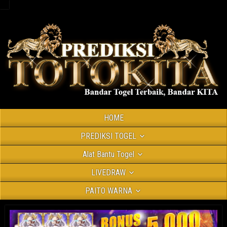
HOME
PREDIKSI TOGEL
Alat Bantu Togel
LIVEDRAW
PAITO WARNA