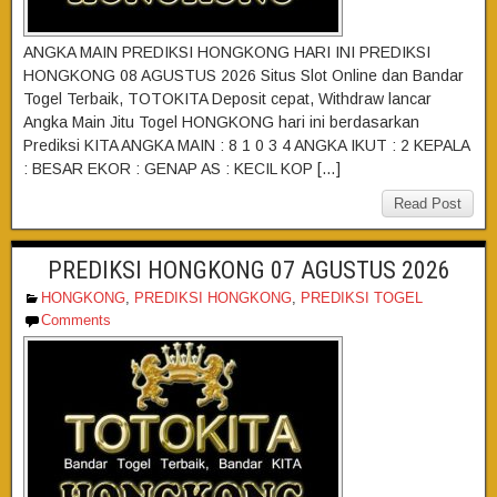
ANGKA MAIN PREDIKSI HONGKONG HARI INI PREDIKSI
HONGKONG 08 AGUSTUS 2026 Situs Slot Online dan Bandar
Togel Terbaik, TOTOKITA Deposit cepat, Withdraw lancar
Angka Main Jitu Togel HONGKONG hari ini berdasarkan
Prediksi KITA ANGKA MAIN : 8 1 0 3 4 ANGKA IKUT : 2 KEPALA
: BESAR EKOR : GENAP AS : KECIL KOP […]
Read Post
PREDIKSI HONGKONG 07 AGUSTUS 2026
HONGKONG
,
PREDIKSI HONGKONG
,
PREDIKSI TOGEL
Comments