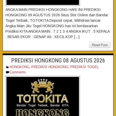
ANGKA MAIN PREDIKSI HONGKONG HARI INI PREDIKSI
HONGKONG 09 AGUSTUS 2026 Situs Slot Online dan Bandar
Togel Terbaik, TOTOKITA Deposit cepat, Withdraw lancar
Angka Main Jitu Togel HONGKONG hari ini berdasarkan
Prediksi KITA ANGKA MAIN : 7 2 1 3 4 ANGKA IKUT : 5 KEPALA
: BESAR EKOR : GENAP AS : KECIL KOP […]
Read Post
PREDIKSI HONGKONG 08 AGUSTUS 2026
HONGKONG
,
PREDIKSI HONGKONG
,
PREDIKSI TOGEL
Comments