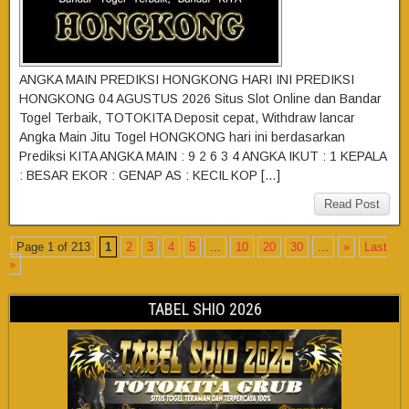
ANGKA MAIN PREDIKSI HONGKONG HARI INI PREDIKSI
HONGKONG 04 AGUSTUS 2026 Situs Slot Online dan Bandar
Togel Terbaik, TOTOKITA Deposit cepat, Withdraw lancar
Angka Main Jitu Togel HONGKONG hari ini berdasarkan
Prediksi KITA ANGKA MAIN : 9 2 6 3 4 ANGKA IKUT : 1 KEPALA
: BESAR EKOR : GENAP AS : KECIL KOP […]
Read Post
Page 1 of 213
1
2
3
4
5
...
10
20
30
...
»
Last
»
TABEL SHIO 2026