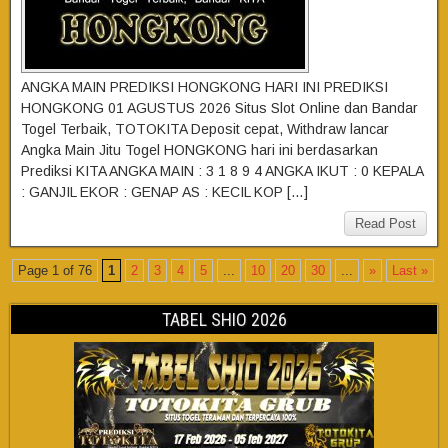
ANGKA MAIN PREDIKSI HONGKONG HARI INI PREDIKSI
HONGKONG 01 AGUSTUS 2026 Situs Slot Online dan Bandar
Togel Terbaik, TOTOKITA Deposit cepat, Withdraw lancar
Angka Main Jitu Togel HONGKONG hari ini berdasarkan
Prediksi KITA ANGKA MAIN : 3 1 8 9 4 ANGKA IKUT : 0 KEPALA
: GANJIL EKOR : GENAP AS : KECIL KOP […]
Read Post
Page 1 of 76
1
2
3
4
5
...
10
20
30
...
»
Last »
TABEL SHIO 2026