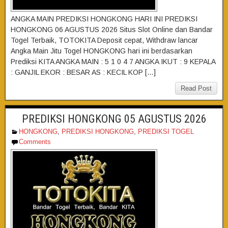
ANGKA MAIN PREDIKSI HONGKONG HARI INI PREDIKSI
HONGKONG 06 AGUSTUS 2026 Situs Slot Online dan Bandar
Togel Terbaik, TOTOKITA Deposit cepat, Withdraw lancar
Angka Main Jitu Togel HONGKONG hari ini berdasarkan
Prediksi KITA ANGKA MAIN : 5 1 0 4 7 ANGKA IKUT : 9 KEPALA
: GANJIL EKOR : BESAR AS : KECIL KOP […]
Read Post
PREDIKSI HONGKONG 05 AGUSTUS 2026
HONGKONG
,
PREDIKSI HONGKONG
,
PREDIKSI TOGEL
Comments