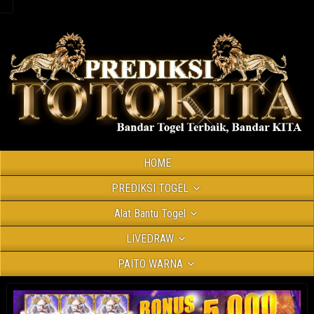
HOME
PREDIKSI TOGEL
Alat Bantu Togel
LIVEDRAW
PAITO WARNA