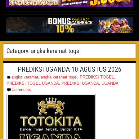
Category:
angka keramat togel
PREDIKSI UGANDA 10 AGUSTUS 2026
angka keramat
,
angka keramat togel
,
PREDIKSI TOGEL
,
PREDIKSI TOGEL UGANDA
,
PREDIKSI UGANDA
,
UGANDA
Comments