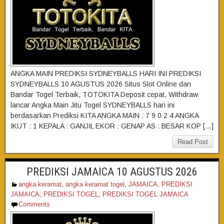
ANGKA MAIN PREDIKSI SYDNEYBALLS HARI INI PREDIKSI
SYDNEYBALLS 10 AGUSTUS 2026 Situs Slot Online dan
Bandar Togel Terbaik, TOTOKITA Deposit cepat, Withdraw
lancar Angka Main Jitu Togel SYDNEYBALLS hari ini
berdasarkan Prediksi KITA ANGKA MAIN : 7 9 0 2 4 ANGKA
IKUT : 1 KEPALA : GANJIL EKOR : GENAP AS : BESAR KOP […]
Read Post
PREDIKSI JAMAICA 10 AGUSTUS 2026
angka keramat
,
angka keramat togel
,
JAMAICA
,
PREDIKSI
JAMAICA
,
PREDIKSI TOGEL
,
PREDIKSI TOGEL JAMAICA
Comments