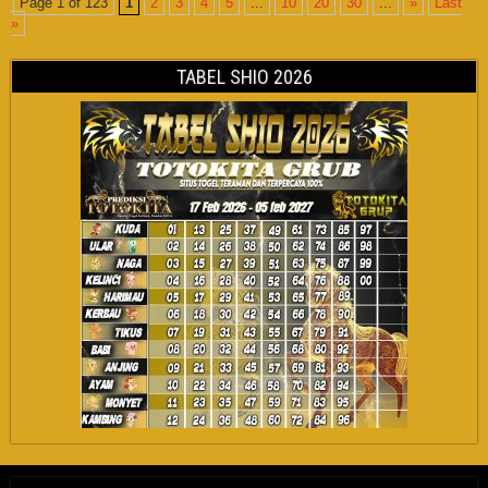
Page 1 of 123
1
2
3
4
5
...
10
20
30
...
»
Last
»
TABEL SHIO 2026