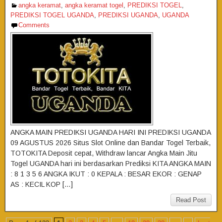
angka keramat
,
angka keramat togel
,
PREDIKSI TOGEL
,
PREDIKSI TOGEL UGANDA
,
PREDIKSI UGANDA
,
UGANDA
Comments
ANGKA MAIN PREDIKSI UGANDA HARI INI PREDIKSI UGANDA
09 AGUSTUS 2026 Situs Slot Online dan Bandar Togel Terbaik,
TOTOKITA Deposit cepat, Withdraw lancar Angka Main Jitu
Togel UGANDA hari ini berdasarkan Prediksi KITA ANGKA MAIN
: 8 1 3 5 6 ANGKA IKUT : 0 KEPALA : BESAR EKOR : GENAP
AS : KECIL KOP […]
Read Post