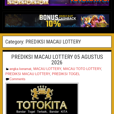
Category:
PREDIKSI MACAU LOTTERY
PREDIKSI MACAU LOTTERY 05 AGUSTUS
2026
angka keramat
,
MACAU LOTTERY
,
MACAU TOTO LOTTERY
,
PREDIKSI MACAU LOTTERY
,
PREDIKSI TOGEL
Comments