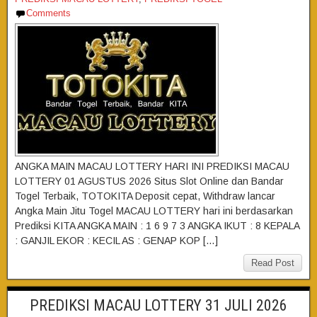
Comments
ANGKA MAIN MACAU LOTTERY HARI INI PREDIKSI MACAU
LOTTERY 01 AGUSTUS 2026 Situs Slot Online dan Bandar
Togel Terbaik, TOTOKITA Deposit cepat, Withdraw lancar
Angka Main Jitu Togel MACAU LOTTERY hari ini berdasarkan
Prediksi KITA ANGKA MAIN : 1 6 9 7 3 ANGKA IKUT : 8 KEPALA
: GANJIL EKOR : KECIL AS : GENAP KOP […]
Read Post
PREDIKSI MACAU LOTTERY 31 JULI 2026