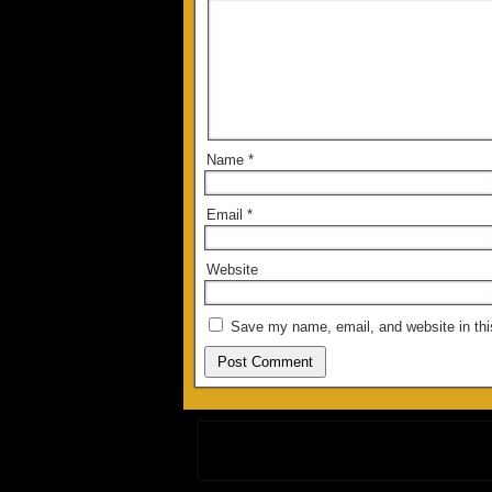
Name
*
Email
*
Website
Save my name, email, and website in thi
Daftar IDN Poker