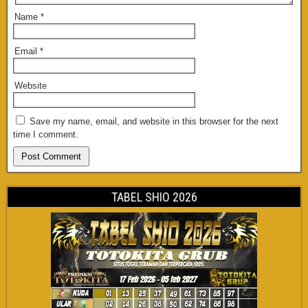
Name
*
Email
*
Website
Save my name, email, and website in this browser for the next
time I comment.
TABEL SHIO 2026