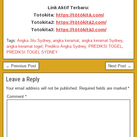
Link Aktif Terbaru:
Totokita:
https://tòtòkítà.com/
Totokita2:
https://tòtòkítà2.com/
Totokita3:
https://tòtòkítà3.com/
Tags:
Angka Jitu Sydney
,
angka keramat
,
angka keramat Sydney
,
angka keramat togel
,
Prediksi Angka Sydney
,
PREDIKSI TOGEL
,
PREDIKSI TOGEL SYDNEY
← Previous Post
Next Post →
Leave a Reply
Your email address will not be published.
Required fields are marked
*
Comment
*