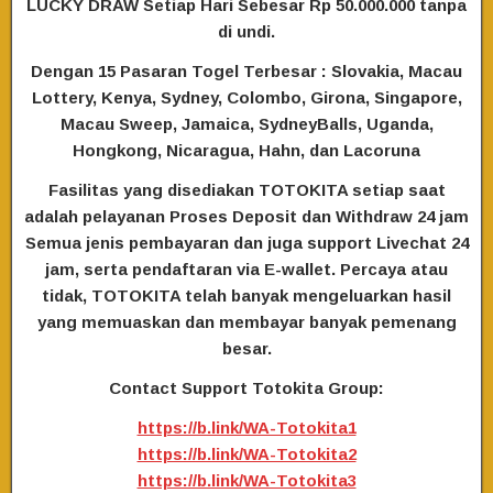
LUCKY DRAW Setiap Hari Sebesar Rp 50.000.000 tanpa
di undi.
Dengan 15 Pasaran Togel Terbesar : Slovakia, Macau
Lottery, Kenya, Sydney, Colombo, Girona, Singapore,
Macau Sweep, Jamaica, SydneyBalls, Uganda,
Hongkong, Nicaragua, Hahn, dan Lacoruna
Fasilitas yang disediakan TOTOKITA setiap saat
adalah pelayanan Proses Deposit dan Withdraw 24 jam
Semua jenis pembayaran dan juga support Livechat 24
jam, serta pendaftaran via E-wallet. Percaya atau
tidak, TOTOKITA telah banyak mengeluarkan hasil
yang memuaskan dan membayar banyak pemenang
besar.
Contact Support Totokita Group:
https://b.link/WA-Totokita1
https://b.link/WA-Totokita2
https://b.link/WA-Totokita3