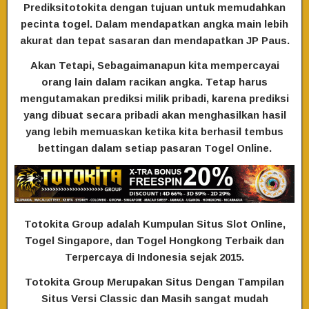
Prediksitotokita dengan tujuan untuk memudahkan
pecinta togel. Dalam mendapatkan angka main lebih
akurat dan tepat sasaran dan mendapatkan JP Paus.
Akan Tetapi, Sebagaimanapun kita mempercayai
orang lain dalam racikan angka. Tetap harus
mengutamakan prediksi milik pribadi, karena prediksi
yang dibuat secara pribadi akan menghasilkan hasil
yang lebih memuaskan ketika kita berhasil tembus
bettingan dalam setiap pasaran Togel Online.
Totokita Group adalah Kumpulan Situs Slot Online,
Togel Singapore, dan Togel Hongkong Terbaik dan
Terpercaya di Indonesia sejak 2015.
Totokita Group Merupakan Situs Dengan Tampilan
Situs Versi Classic dan Masih sangat mudah