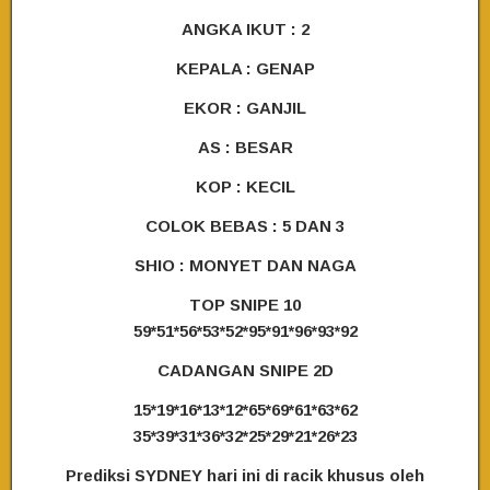
ANGKA IKUT : 2
KEPALA : GENAP
EKOR : GANJIL
AS : BESAR
KOP : KECIL
COLOK BEBAS : 5 DAN 3
SHIO :
MONYET DAN NAGA
TOP SNIPE 10
59*51*56*53*52*95*91*96*93*92
CADANGAN SNIPE 2D
15*19*16*13*12*65*69*61*63*62
35*39*31*36*32*25*29*21*26*23
Prediksi SYDNEY hari ini di racik khusus oleh