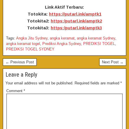
Link Aktif Terbaru:
Totokita:
https://putarl.ink/amptk1
Totokita2:
https:/putarl.ink/amptk2
Totokita3:
https:/putarl.ink/amptk3
Tags:
Angka Jitu Sydney
,
angka keramat
,
angka keramat Sydney
,
angka keramat togel
,
Prediksi Angka Sydney
,
PREDIKSI TOGEL
,
PREDIKSI TOGEL SYDNEY
← Previous Post
Next Post →
Leave a Reply
Your email address will not be published.
Required fields are marked
*
Comment
*