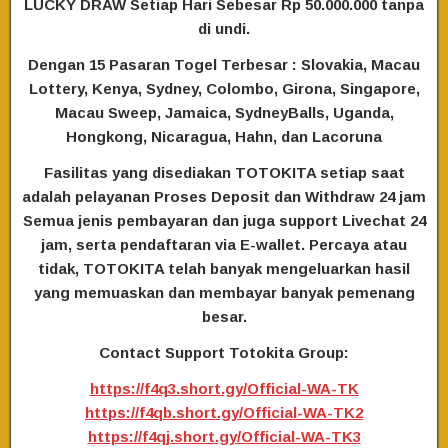
LUCKY DRAW Setiap Hari Sebesar Rp 50.000.000 tanpa
di undi.
Dengan 15 Pasaran Togel Terbesar : Slovakia, Macau
Lottery, Kenya, Sydney, Colombo, Girona, Singapore,
Macau Sweep, Jamaica, SydneyBalls, Uganda,
Hongkong, Nicaragua, Hahn, dan Lacoruna
Fasilitas yang disediakan TOTOKITA setiap saat
adalah pelayanan Proses Deposit dan Withdraw 24 jam
Semua jenis pembayaran dan juga support Livechat 24
jam, serta pendaftaran via E-wallet. Percaya atau
tidak, TOTOKITA telah banyak mengeluarkan hasil
yang memuaskan dan membayar banyak pemenang
besar.
Contact Support Totokita Group:
https://f4q3.short.gy/Official-WA-TK
https://f4qb.short.gy/Official-WA-TK2
https://f4qj.short.gy/Official-WA-TK3