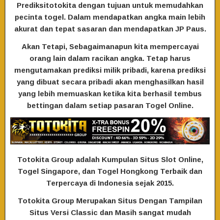
Prediksitotokita dengan tujuan untuk memudahkan
pecinta togel. Dalam mendapatkan angka main lebih
akurat dan tepat sasaran dan mendapatkan JP Paus.
Akan Tetapi, Sebagaimanapun kita mempercayai
orang lain dalam racikan angka. Tetap harus
mengutamakan prediksi milik pribadi, karena prediksi
yang dibuat secara pribadi akan menghasilkan hasil
yang lebih memuaskan ketika kita berhasil tembus
bettingan dalam setiap pasaran Togel Online.
Totokita Group adalah Kumpulan Situs Slot Online,
Togel Singapore, dan Togel Hongkong Terbaik dan
Terpercaya di Indonesia sejak 2015.
Totokita Group Merupakan Situs Dengan Tampilan
Situs Versi Classic dan Masih sangat mudah