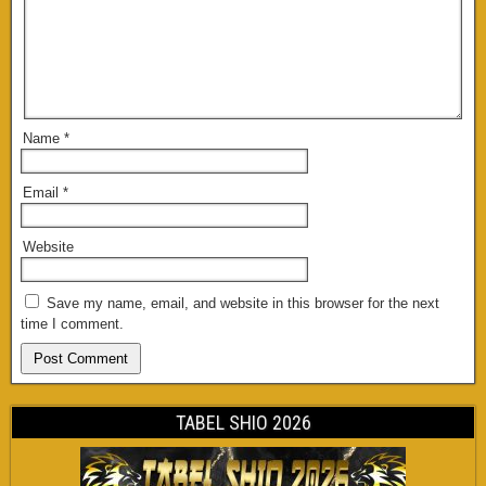
Name
*
Email
*
Website
Save my name, email, and website in this browser for the next
time I comment.
TABEL SHIO 2026