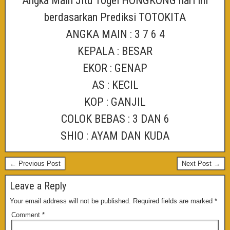
Angka Main Jitu Togel HONGKONG hari ini
berdasarkan Prediksi TOTOKITA
ANGKA MAIN : 3 7 6 4
KEPALA : BESAR
EKOR : GENAP
AS : KECIL
KOP : GANJIL
COLOK BEBAS : 3 DAN 6
SHIO : AYAM DAN KUDA
← Previous Post
Next Post →
Leave a Reply
Your email address will not be published.
Required fields are marked
*
Comment
*