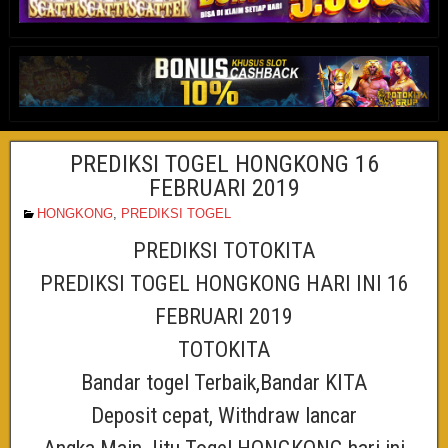
PREDIKSI TOGEL HONGKONG 16
FEBRUARI 2019
HONGKONG
,
PREDIKSI TOGEL
PREDIKSI TOTOKITA
PREDIKSI TOGEL HONGKONG HARI INI 16
FEBRUARI 2019
TOTOKITA
Bandar togel Terbaik,Bandar KITA
Deposit cepat, Withdraw lancar