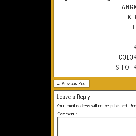
ANGK
KE
E
COLOK
SHIO :
← Previous Post
Leave a Reply
Your email address will not be published.
Req
Comment
*