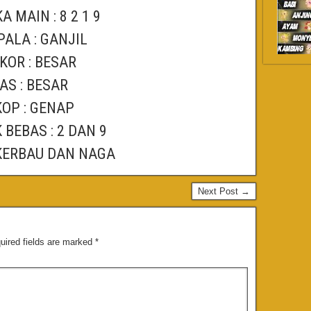
A MAIN : 8 2 1 9
PALA : GANJIL
KOR : BESAR
AS : BESAR
KOP : GENAP
 BEBAS : 2 DAN 9
 KERBAU DAN NAGA
Next Post →
uired fields are marked
*