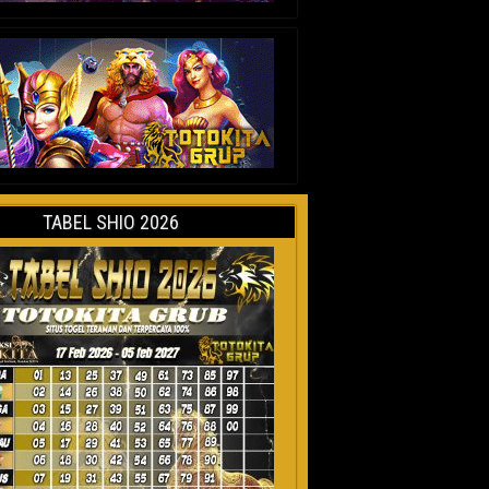
TABEL SHIO 2026