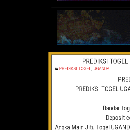
PREDIKSI TOGEL
PREDIKSI TOGEL
,
UGANDA
PRE
PREDIKSI TOGEL UGA
Bandar tog
Deposit c
Angka Main Jitu Togel UGANDA