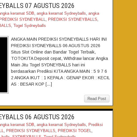
EYBALLS 07 AGUSTUS 2026
angka keramat SDB
,
angka keramat Sydneyballs
,
angka
PREDIKSI SYDNEYBALL
,
PREDIKSI SYDNEYBALLS
,
BALLS
,
Togel Sydneyballs
ANGKA MAIN PREDIKSI SYDNEYBALLS HARI INI
PREDIKSI SYDNEYBALLS 06 AGUSTUS 2026
Situs Slot Online dan Bandar Togel Terbaik,
TOTOKITA Deposit cepat, Withdraw lancar Angka
Main Jitu Togel SYDNEYBALLS hari ini
berdasarkan Prediksi KITA ANGKA MAIN : 5 9 7 6
2 ANGKA IKUT : 1 KEPALA : GENAP EKOR : KECIL
AS : BESAR KOP […]
Read Post
EYBALLS 06 AGUSTUS 2026
angka keramat SDB
,
angka keramat Sydneyballs
,
Prediksi
LL
,
PREDIKSI SYDNEYBALLS
,
PREDIKSI TOGEL
,
 balls
,
SYDNEYBALLS
,
Togel Sydneyballs