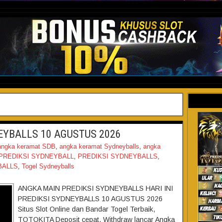
EYBALLS 10 AGUSTUS 2026
angka keramat SDB
,
angka keramat Sydneyballs
,
angka
PREDIKSI SYDNEYBALL
,
PREDIKSI SYDNEYBALLS
,
BALLS
,
Togel Sydneyballs
ANGKA MAIN PREDIKSI SYDNEYBALLS HARI INI
PREDIKSI SYDNEYBALLS 10 AGUSTUS 2026
Situs Slot Online dan Bandar Togel Terbaik,
TOTOKITA Deposit cepat, Withdraw lancar Angka