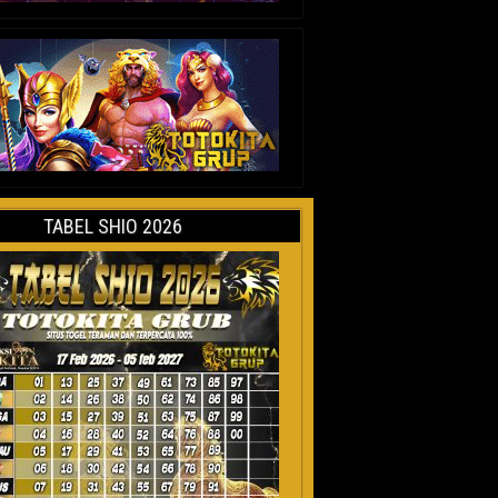
TABEL SHIO 2026