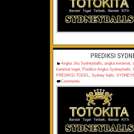
PREDIKSI SYDN
Angka Jitu Sydneyballs
,
angka keramat
,
keramat togel
,
Prediksi Angka Sydneyballs
,
PREDIKSI TOGEL
,
Sydney balls
,
SYDNEY
Comments