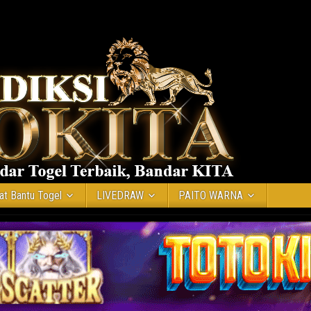
at Bantu Togel
LIVEDRAW
PAITO WARNA