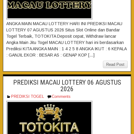
ANGKA MAIN MACAU LOTTERY HARI INI PREDIKSI MACAU
LOTTERY 07 AGUSTUS 2026 Situs Slot Online dan Bandar
Togel Terbaik, TOTOKITA Deposit cepat, Withdraw lancar
Angka Main Jitu Togel MACAU LOTTERY hari ini berdasarkan
Prediksi KITA ANGKA MAIN : 1 4 2 5 8 ANGKA IKUT : 6 KEPALA
: GANJIL EKOR : BESAR AS : GENAP KOP […]
Read Post
PREDIKSI MACAU LOTTERY 06 AGUSTUS
2026
PREDIKSI TOGEL
Comments