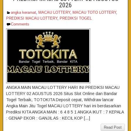
2026
angka keramat
,
MACAU LOTTERY
,
MACAU TOTO LOTTERY
,
PREDIKSI MACAU LOTTERY
,
PREDIKSI TOGEL
Comments
ANGKA MAIN MACAU LOTTERY HARI INI PREDIKSI MACAU
LOTTERY 02 AGUSTUS 2026 Situs Slot Online dan Bandar
Togel Terbaik, TOTOKITA Deposit cepat, Withdraw lancar
Angka Main Jitu Togel MACAU LOTTERY hari ini berdasarkan
Prediksi KITA ANGKA MAIN : 6 4 8 5 1 ANGKA IKUT : 7 KEPALA
: GENAP EKOR : GANJIL AS : KECIL KOP […]
Read Post