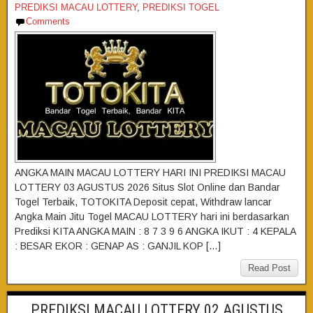
PREDIKSI MACAU LOTTERY
,
PREDIKSI TOGEL
Comments
ANGKA MAIN MACAU LOTTERY HARI INI PREDIKSI MACAU
LOTTERY 03 AGUSTUS 2026 Situs Slot Online dan Bandar
Togel Terbaik, TOTOKITA Deposit cepat, Withdraw lancar
Angka Main Jitu Togel MACAU LOTTERY hari ini berdasarkan
Prediksi KITA ANGKA MAIN : 8 7 3 9 6 ANGKA IKUT : 4 KEPALA
: BESAR EKOR : GENAP AS : GANJIL KOP […]
Read Post
PREDIKSI MACAU LOTTERY 02 AGUSTUS