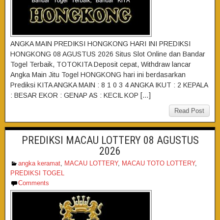
ANGKA MAIN PREDIKSI HONGKONG HARI INI PREDIKSI
HONGKONG 08 AGUSTUS 2026 Situs Slot Online dan Bandar
Togel Terbaik, TOTOKITA Deposit cepat, Withdraw lancar
Angka Main Jitu Togel HONGKONG hari ini berdasarkan
Prediksi KITA ANGKA MAIN : 8 1 0 3 4 ANGKA IKUT : 2 KEPALA
: BESAR EKOR : GENAP AS : KECIL KOP […]
Read Post
PREDIKSI MACAU LOTTERY 08 AGUSTUS
2026
angka keramat
,
MACAU LOTTERY
,
MACAU TOTO LOTTERY
,
PREDIKSI TOGEL
Comments