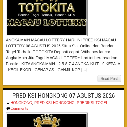
ANGKA MAIN MACAU LOTTERY HARI INI PREDIKSI MACAU
LOTTERY 08 AGUSTUS 2026 Situs Slot Online dan Bandar
Togel Terbaik, TOTOKITA Deposit cepat, Withdraw lancar
Angka Main Jitu Togel MACAU LOTTERY hari ini berdasarkan
Prediksi KITA ANGKA MAIN : 2 5 8 7 4 ANGKA IKUT : 0 KEPALA
: KECIL EKOR : GENAP AS : GANJIL KOP […]
Read Post
PREDIKSI HONGKONG 07 AGUSTUS 2026
HONGKONG
,
PREDIKSI HONGKONG
,
PREDIKSI TOGEL
Comments