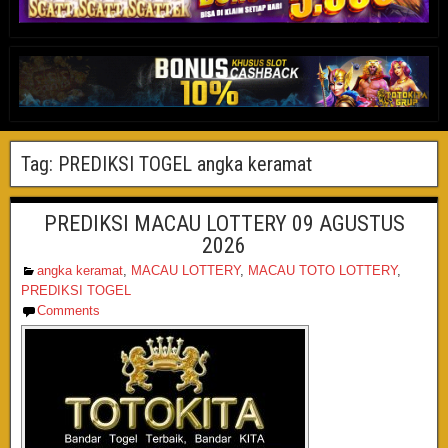
Tag:
PREDIKSI TOGEL angka keramat
PREDIKSI MACAU LOTTERY 09 AGUSTUS
2026
angka keramat
,
MACAU LOTTERY
,
MACAU TOTO LOTTERY
,
PREDIKSI TOGEL
Comments