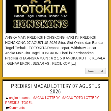
ANGKA MAIN PREDIKSI HONGKONG HARI INI PREDIKSI
HONGKONG 07 AGUSTUS 2026 Situs Slot Online dan Bandar
Togel Terbaik, TOTOKITA Deposit cepat, Withdraw lancar
Angka Main Jitu Togel HONGKONG hari ini berdasarkan
Prediksi KITA ANGKA MAIN : 6 2 1 5 8 ANGKA IKUT : 0 KEPALA
: GENAP EKOR : BESAR AS : KECIL KOP […]
Read Post
PREDIKSI MACAU LOTTERY 07 AGUSTUS
2026
angka keramat
,
MACAU LOTTERY
,
MACAU TOTO LOTTERY
,
PREDIKSI TOGEL
Comments