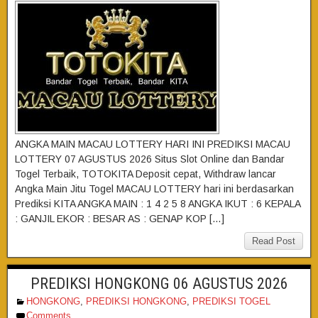
ANGKA MAIN MACAU LOTTERY HARI INI PREDIKSI MACAU
LOTTERY 07 AGUSTUS 2026 Situs Slot Online dan Bandar
Togel Terbaik, TOTOKITA Deposit cepat, Withdraw lancar
Angka Main Jitu Togel MACAU LOTTERY hari ini berdasarkan
Prediksi KITA ANGKA MAIN : 1 4 2 5 8 ANGKA IKUT : 6 KEPALA
: GANJIL EKOR : BESAR AS : GENAP KOP […]
Read Post
PREDIKSI HONGKONG 06 AGUSTUS 2026
HONGKONG
,
PREDIKSI HONGKONG
,
PREDIKSI TOGEL
Comments