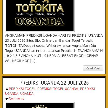
ANGKA MAIN PREDIKSI UGANDA HARI INI PREDIKSI UGANDA
23 JULI 2026 Situs Slot Online dan Bandar Togel Terbaik,
TOTOKITA Deposit cepat, Withdraw lancar Angka Main Jitu
Togel UGANDA hari ini berdasarkan Prediksi KITA ANGKA MAIN
: 9 2 1 3 8 ANGKA IKUT : 0 KEPALA : BESAR EKOR : GENAP
AS : KECIL KOP […]
Read Post
PREDIKSI UGANDA 22 JULI 2026
PREDIKSI TOGEL
,
PREDIKSI TOGEL UGANDA
,
PREDIKSI
UGANDA
,
UGANDA
Comments