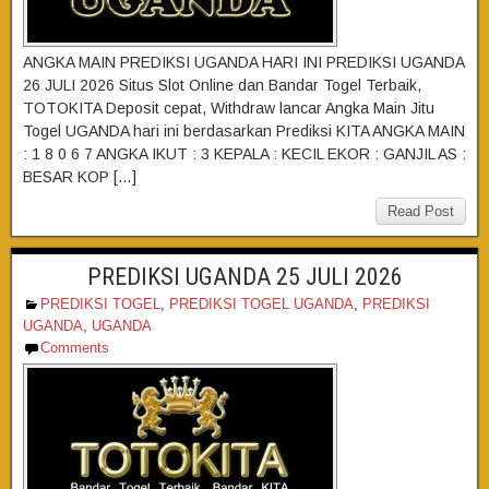
ANGKA MAIN PREDIKSI UGANDA HARI INI PREDIKSI UGANDA
26 JULI 2026 Situs Slot Online dan Bandar Togel Terbaik,
TOTOKITA Deposit cepat, Withdraw lancar Angka Main Jitu
Togel UGANDA hari ini berdasarkan Prediksi KITA ANGKA MAIN
: 1 8 0 6 7 ANGKA IKUT : 3 KEPALA : KECIL EKOR : GANJIL AS :
BESAR KOP […]
Read Post
PREDIKSI UGANDA 25 JULI 2026
PREDIKSI TOGEL
,
PREDIKSI TOGEL UGANDA
,
PREDIKSI
UGANDA
,
UGANDA
Comments