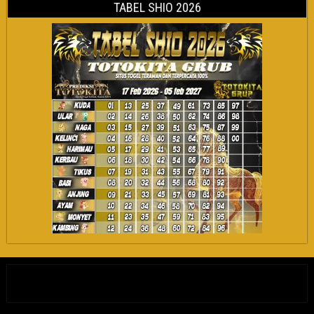
TABEL SHIO 2026
Daftar IDN Poker