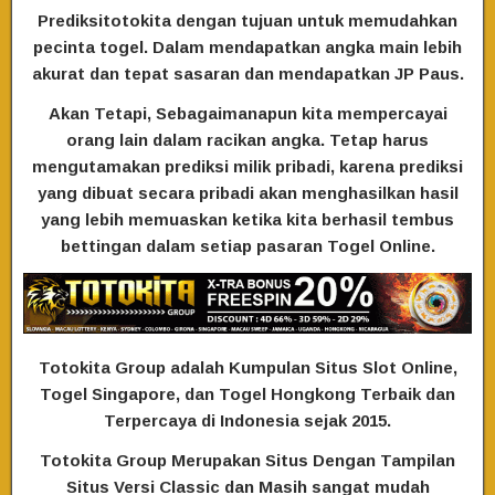
Prediksitotokita dengan tujuan untuk memudahkan
pecinta togel. Dalam mendapatkan angka main lebih
akurat dan tepat sasaran dan mendapatkan JP Paus.
Akan Tetapi, Sebagaimanapun kita mempercayai
orang lain dalam racikan angka. Tetap harus
mengutamakan prediksi milik pribadi, karena prediksi
yang dibuat secara pribadi akan menghasilkan hasil
yang lebih memuaskan ketika kita berhasil tembus
bettingan dalam setiap pasaran Togel Online.
Totokita Group adalah Kumpulan Situs Slot Online,
Togel Singapore, dan Togel Hongkong Terbaik dan
Terpercaya di Indonesia sejak 2015.
Totokita Group Merupakan Situs Dengan Tampilan
Situs Versi Classic dan Masih sangat mudah