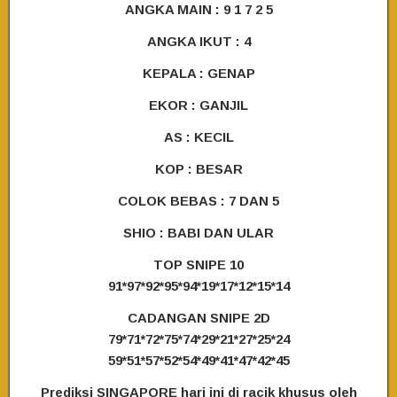
ANGKA MAIN : 9 1 7 2 5
ANGKA IKUT : 4
KEPALA : GENAP
EKOR : GANJIL
AS : KECIL
KOP : BESAR
COLOK BEBAS : 7 DAN 5
SHIO : BABI DAN ULAR
TOP SNIPE 10
91*97*92*95*94*19*17*12*15*14
CADANGAN SNIPE 2D
79*71*72*75*74*29*21*27*25*24
59*51*57*52*54*49*41*47*42*45
Prediksi SINGAPORE hari ini di racik khusus oleh