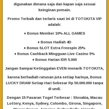
digunakan dimana saja dan kapan saja sesuai
keinginan pemain.
Promo Terbaik dan terlaris saat ini di TOTOKITA VIP
adalah:
♦ Bonus Member 10% ALL GAMES
♦ Bonus Hadiah 4D
♦ Bonus SLOT Extra Freespin 25%
♦ Bonus Cashback Mingguan Live Casino 5%
♦ Bonus Harian IDR 5.000
Jangan Sampai Ketinggalan EVEN menarik TOTOKITA,
karena berhadiah ratusan juta setiap harinya, Bonus
LUCKY DRAW Setiap Hari Sebesar Rp 50.000.000 tanpa
di undi.
Dengan 15 Pasaran Togel Terbesar : Slovakia, Macau
Lottery, Kenya, Sydney, Colombo, Girona, Singapore,