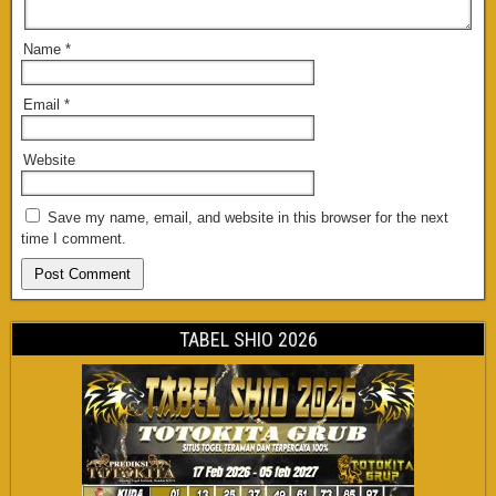
Name
*
Email
*
Website
Save my name, email, and website in this browser for the next
time I comment.
TABEL SHIO 2026