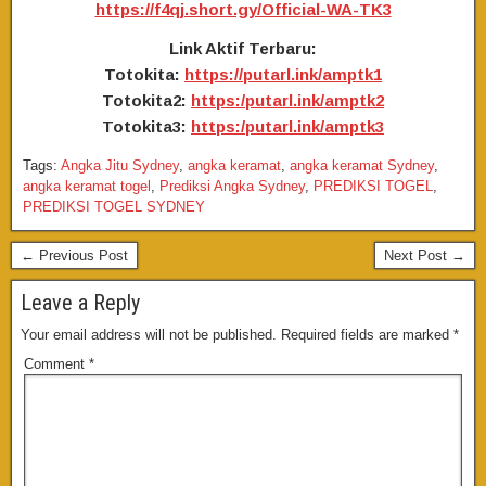
https://f4qj.short.gy/Official-WA-TK3
Link Aktif Terbaru:
Totokita:
https://putarl.ink/amptk1
Totokita2:
https:/putarl.ink/amptk2
Totokita3:
https:/putarl.ink/amptk3
Tags:
Angka Jitu Sydney
,
angka keramat
,
angka keramat Sydney
,
angka keramat togel
,
Prediksi Angka Sydney
,
PREDIKSI TOGEL
,
PREDIKSI TOGEL SYDNEY
← Previous Post
Next Post →
Leave a Reply
Your email address will not be published.
Required fields are marked
*
Comment
*