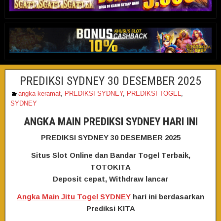
PREDIKSI SYDNEY 30 DESEMBER 2025
angka keramat
,
PREDIKSI SYDNEY
,
PREDIKSI TOGEL
,
SYDNEY
ANGKA MAIN PREDIKSI SYDNEY HARI INI
PREDIKSI SYDNEY 30 DESEMBER 2025
Situs Slot Online dan Bandar Togel Terbaik,
TOTOKITA
Deposit cepat, Withdraw lancar
Angka Main Jitu Togel SYDNEY
hari ini berdasarkan
Prediksi KITA