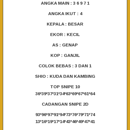
ANGKA MAIN : 3 6 9 7 1
ANGKA IKUT : 4
KEPALA : BESAR
EKOR : KECIL
AS : GENAP
KOP : GANJIL
COLOK BEBAS : 3 DAN 1
SHIO : KUDA DAN KAMBING
TOP SNIPE 10
36*39*37*31*34*63*69*67*61*64
CADANGAN SNIPE 2D
93*96*97*91*94*73*76*79*71*74
13*16*19*17*14*43*46*49*47*41