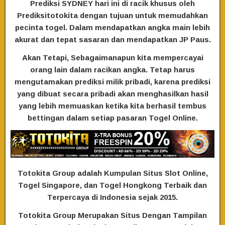
Prediksi SYDNEY hari ini di racik khusus oleh
Prediksitotokita dengan tujuan untuk memudahkan
pecinta togel. Dalam mendapatkan angka main lebih
akurat dan tepat sasaran dan mendapatkan JP Paus.
Akan Tetapi, Sebagaimanapun kita mempercayai
orang lain dalam racikan angka. Tetap harus
mengutamakan prediksi milik pribadi, karena prediksi
yang dibuat secara pribadi akan menghasilkan hasil
yang lebih memuaskan ketika kita berhasil tembus
bettingan dalam setiap pasaran Togel Online.
Totokita Group adalah Kumpulan Situs Slot Online,
Togel Singapore, dan Togel Hongkong Terbaik dan
Terpercaya di Indonesia sejak 2015.
Totokita Group Merupakan Situs Dengan Tampilan