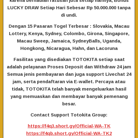
karena berhadiah ratusan juta setiap harinya, Bonus
LUCKY DRAW Setiap Hari Sebesar Rp 50.000.000 tanpa
di undi.
Dengan 15 Pasaran Togel Terbesar : Slovakia, Macau
Lottery, Kenya, Sydney, Colombo, Girona, Singapore,
Macau Sweep, Jamaica, SydneyBalls, Uganda,
Hongkong, Nicaragua, Hahn, dan Lacoruna
Fasilitas yang disediakan TOTOKITA setiap saat
adalah pelayanan Proses Deposit dan Withdraw 24 jam
Semua jenis pembayaran dan juga support Livechat 24
jam, serta pendaftaran via E-wallet. Percaya atau
tidak, TOTOKITA telah banyak mengeluarkan hasil
yang memuaskan dan membayar banyak pemenang
besar.
Contact Support Totokita Group:
https://f4q3.short.gy/Official-WA-TK
https://f4qb.short.gy/Official-WA-TK2