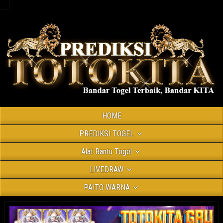
HOME
PREDIKSI TOGEL
Alat Bantu Togel
LIVEDRAW
PAITO WARNA