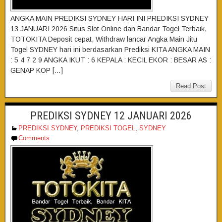
ANGKA MAIN PREDIKSI SYDNEY HARI INI PREDIKSI SYDNEY
13 JANUARI 2026 Situs Slot Online dan Bandar Togel Terbaik,
TOTOKITA Deposit cepat, Withdraw lancar Angka Main Jitu
Togel SYDNEY hari ini berdasarkan Prediksi KITA ANGKA MAIN
: 5 4 7 2 9 ANGKA IKUT : 6 KEPALA : KECIL EKOR : BESAR AS :
GENAP KOP […]
Read Post
PREDIKSI SYDNEY 12 JANUARI 2026
PREDIKSI SYDNEY
,
PREDIKSI TOGEL
,
SYDNEY
Comments