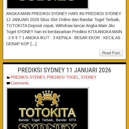
ANGKA MAIN PREDIKSI SYDNEY HARI INI PREDIKSI SYDNEY
12 JANUARI 2026 Situs Slot Online dan Bandar Togel Terbaik,
TOTOKITA Deposit cepat, Withdraw lancar Angka Main Jitu
Togel SYDNEY hari ini berdasarkan Prediksi KITA ANGKA MAIN
: 2 6 9 7 1 ANGKA IKUT : 3 KEPALA : BESAR EKOR : KECIL AS :
GENAP KOP […]
Read Post
PREDIKSI SYDNEY 11 JANUARI 2026
PREDIKSI SYDNEY
,
PREDIKSI TOGEL
,
SYDNEY
Comments