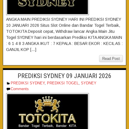
ANGKA MAIN PREDIKSI SYDNEY HARI INI PREDIKSI SYDNEY
10 JANUARI 2026 Situs Slot Online dan Bandar Togel Terbaik,
TOTOKITA Deposit cepat, Withdraw lancar Angka Main Jitu
Togel SYDNEY hari ini berdasarkan Prediksi KITA ANGKA MAIN
: 6 1 4 8 3 ANGKA IKUT : 7 KEPALA : BESAR EKOR : KECIL AS :
GANJIL KOP […]
Read Post
PREDIKSI SYDNEY 09 JANUARI 2026
PREDIKSI SYDNEY
,
PREDIKSI TOGEL
,
SYDNEY
Comments