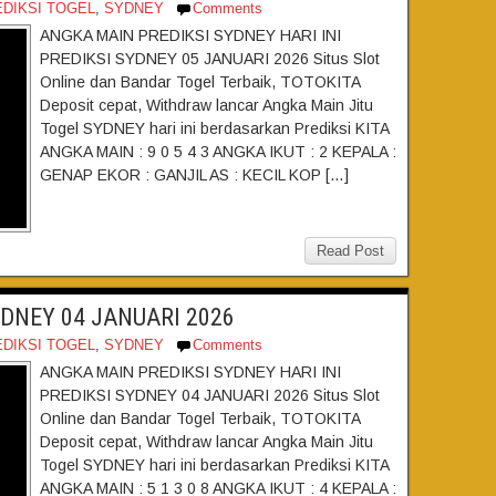
DIKSI TOGEL
,
SYDNEY
Comments
ANGKA MAIN PREDIKSI SYDNEY HARI INI
PREDIKSI SYDNEY 05 JANUARI 2026 Situs Slot
Online dan Bandar Togel Terbaik, TOTOKITA
Deposit cepat, Withdraw lancar Angka Main Jitu
Togel SYDNEY hari ini berdasarkan Prediksi KITA
ANGKA MAIN : 9 0 5 4 3 ANGKA IKUT : 2 KEPALA :
GENAP EKOR : GANJIL AS : KECIL KOP […]
Read Post
YDNEY 04 JANUARI 2026
DIKSI TOGEL
,
SYDNEY
Comments
ANGKA MAIN PREDIKSI SYDNEY HARI INI
PREDIKSI SYDNEY 04 JANUARI 2026 Situs Slot
Online dan Bandar Togel Terbaik, TOTOKITA
Deposit cepat, Withdraw lancar Angka Main Jitu
Togel SYDNEY hari ini berdasarkan Prediksi KITA
ANGKA MAIN : 5 1 3 0 8 ANGKA IKUT : 4 KEPALA :